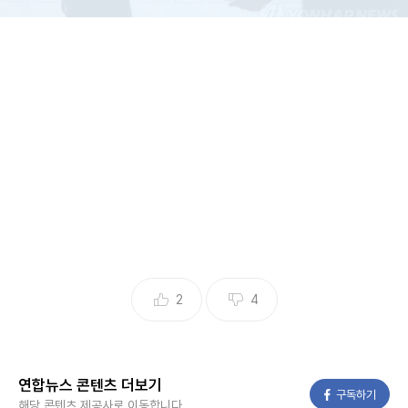
[연합뉴스 자료사진]
(세종=연합뉴스) 김다혜 기자 = 10월 실업자 수가 1년 전보다
9만5천명 줄었지만, 전 연령대 중 20대는 유일하게 실업자가
5천명 증가한 것으로 나타났다.
14일 통계청 국가통계포털(KOSIS)과 연합뉴스의 마이크로데
이터 분석에 따르면 지난달 20대 실업자 수는 23만1천명으로
작년 같은 달보다 5천명 늘었다.
2
4
10대(3천명), 30대(1만3천명), 40대(1만8천명), 50대(3만9
천명), 60세 이상(2만8천명)에서 줄어든 것과 대조적이다.
20대 실업자는 지난 9월에도 1년 전보다 4만1천명 늘어난 25
연합뉴스 콘텐츠 더보기
페이스북
구독하기
만2천명을 기록했다.
해당 콘텐츠 제공사로 이동합니다.