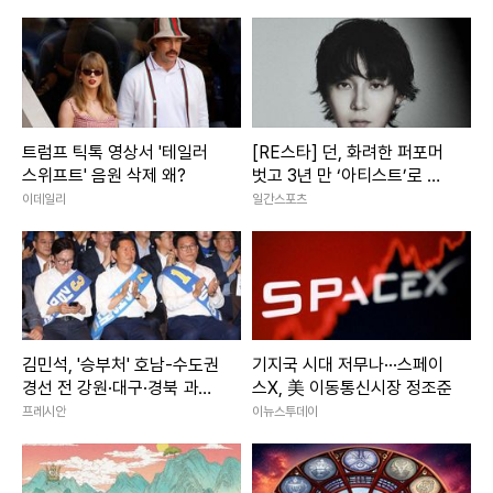
지난달에는 전체 취업자 증가분 가운데 절반 이상인 67.9%가
60세 이상이었다.
20대 취업자도 증가하고 있지만 증가폭은 올해 5월 18만5천
명에서 6월 11만7천명, 7월 9만5천명, 8월 6만5천명, 9월 2
트럼프 틱톡 영상서 '테일러
[RE스타] 던, 화려한 퍼포머
만명, 10월 2만8천명으로 줄었다.
스위프트' 음원 삭제 왜?
벗고 3년 만 ‘아티스트’로 돌
아왔다
이데일리
일간스포츠
지난달 20대 청년 실업자는 23만1천명이지만, 구직단념자와
'불완전 취업자'까지 포함하면 고용난을 겪은 20대 청년은 45
만2천명으로 늘어난다.
20대 구직단념자는 지난달 11만1천명으로 1년 전(19만2천명)
김민석, '승부처' 호남-수도권
기지국 시대 저무나···스페이
보다 8만1천명 줄었으나 전체 구직단념자 41만4천명 중 가장
경선 전 강원·대구·경북 과반
스X, 美 이동통신시장 정조준
큰 비중(26.8%)을 차지했다.
승리
프레시안
이뉴스투데이
20대 시간 관련 추가 취업 가능자는 11만명으로 작년 같은 달
보다 7천명 줄었다.