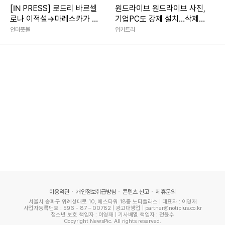
[IN PRESS] 로드리 바르셀
원드라이브 원드라이브 사진,
Copyright ⓒ 연합뉴스 무단 전재 및 재배포 금지
로나 이적설→마레스카가 직
기업PC도 강제 설치…삭제는
접 입 열었다…“업데이트 없
전체 제거뿐
인터풋볼
위키트리
본 콘텐츠는
뉴스픽 파트너스
에서 공유된 콘텐츠입니다.
어, 팀 합류 예정”
이용약관
개인정보취급방침
콘텐츠 신고
제휴문의
서울시 송파구 위례성대로 10, 에스타워 18층 노티플러스 | 대표자 : 이영재
사업자등록번호 : 596 - 87 – 00782 | 광고대행업 | partner@notiplus.co.kr
청소년 보호 책임자 : 이영재 | 기사배열 책임자 : 전윤수
Copyright NewsPic. All rights reserved.