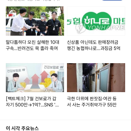
통계청 관계자는 "고용 지표 상승세가 둔화되고 있고, 9월과 1
0월에는 대기업 공채로 구직자가 늘면서 실업자가 늘어난 것
으로 보인다"고 말했다.
말다툼하다 모친 살해한 10대
신상품 아닌데도 판매장려금
지난달 20대 실업률은 5.7%로 1년 전과 같았다.
구속…반려견도 목 졸라 죽여
챙긴 농협하나로…과징금 5억
10대(2.4%, -0.4%포인트), 30대(2.7%, -0.3%포인트), 40
대(1.8%, -0.3%포인트), 50대(1.5%, -0.6%포인트), 60세
이상(1.5%, -0.5%포인트)은 실업률이 개선됐으나 20대만 제
자리걸음을 했다.
[팩트체크] 7월 건보료가 갑
극한 더위에 판잣집·여관 등
최근 취업자 증가는 60세 이상 고령층이 주도하고 있다. 인구
자기 500만→1억?…SNS '건
서 사는 주거취약가구 55만
구조 변화로 60세 이상 인구는 늘고 20대 인구는 줄어드는 것
보료 폭탄' 진실은
과 관련이 있다.
이 시각 주요뉴스