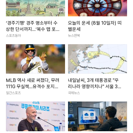
시간 관련 추가 취업 가능자는 고용동향을 조사할 당시 주간
‘경주기행’ 경주 명소부터 수
오늘의 운세 (8월 10일자) 띠
취업 시간이 36시간 미만이면서 추가 취업을 희망하고, 추가
상한 단서까지…‘복수 맵 포스
별운세
취업이 가능한 사람이다. 취업자로 분류되지만 사실상 구직자
터’ 공개
스포츠동아
뉴스앤북
여서 '불완전 취업자'로 본다.
moment@yna.co.kr
관련뉴스
정부, 반년째 '경기둔화 우려' 진단…"물가수준 높고 수출 부진"
MLB 역사 새로 써졌다, 무려
내일날씨, 3개 태풍경로 "우
111G 무실책…유격수 포지션
리나라 영향끼치나" 서울 33
(종합)
역대 1위 '대업'
도 폭염 이어져
일간스포츠
국제뉴스
취업자 67만7천명↑ 5개월째 둔화…내년엔 더 어렵다(종합2
보)
KDI "내년 취업자 8만4천명 증가, 올해의 10분의 1로 대폭 축
소"
더보기
/