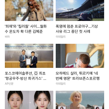
'최애'와 '킬러들' 사이...월화
폭염에 멈춘 프로야구…기상
수 온도차 확 다른 김혜준
사유 리그 중단 첫 사례
바자
이데일리
포스코에어솔루션, 亞 최초
모하메드 살라, 튀르키예 ‘네
'항공우주·방산 희귀가스' 품
번째 명문’ 트라브존스포르행
질 문턱 넘었다
AP신문
이데일리