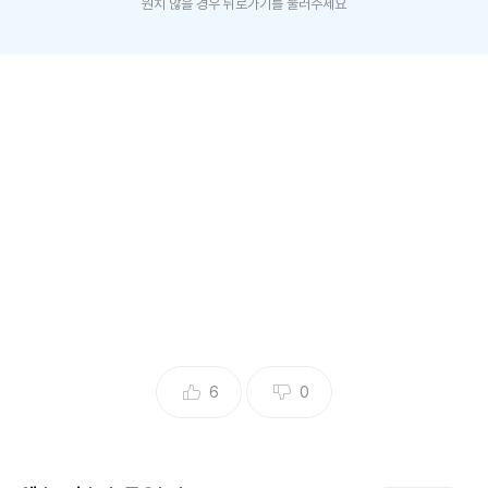
원치 않을 경우 뒤로가기를 눌러주세요
(엑스포츠뉴스 노수린 기자) 샤이니 키와 민호가 남다른 케미
를 뽐냈다.
9일 방송된 MBC '라디오스타'에는 온에어 메이트 특집을 맞
아 이석훈, 테이, 샤이니의 키, 민호가 출연했다.
최근 키는 예능 고정 출연의 위력을 체감했다고. 키는 "'나 혼
자 산다'를 매주 출연하고 있지 않냐. 훨씬 팬층이 넓어졌다. 인
지도 담당 멤버는 원래 민호였다. 이제 식당 가면 내 웃음소리
로 알아보신다"
6
0
키와 민호는 '나 혼자 산다'에서 톰과 제리 케미로 화제가 된 바
있다. 키는 "우리는 그게 일상인데, 못 보시던 분들은 '왜 이렇