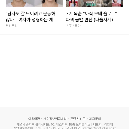
"남자도 잘 보이려고 운동하
7기 옥순 “아직 모태 솔로…”
잖나... 여자가 성형하는 게 대
파격 금발 변신 (나솔사계)
체 왜 문제냐"
위키트리
스포츠동아
키는 "연습생 때부터 그랬다. 연습을 하고 나서 녹초가 되어 있
는데 옆에 있는 초등학교에 가서 축구를 하자고 제안했다. 운
동이든 연습이든 하나만 할 수 있는 체력이다"라고 회상했다.
이용약관
개인정보취급방침
콘텐츠 신고
제휴문의
서울시 송파구 위례성대로 10, 에스타워 18층 노티플러스 | 대표자 : 이영재
사업자등록번호 : 596 - 87 – 00782 | 광고대행업 | partner@notiplus.co.kr