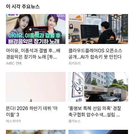
이 시각 주요뉴스
아이유, 이종석과 결별 후…배
클라우드플레어OS 오픈소스
경음악은 장기하 노래 [투데
공개…AI가 접속키 못 만진다
이픽]
iMBC 연예
위키트리
뜬다! 2026 하반기 데뷔 '아
'홍명보 특혜 선임 의혹' 경찰
이돌' 3
축구협회 압수수색...설립 후
첫 강제 수사
에스콰이어
폴리뉴스