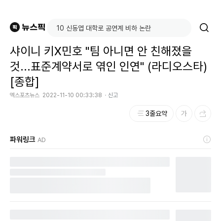
샤이니 키X민호 "팀 아니면 안 친해졌을
것...표준계약서로 엮인 인연" (라디오스타)
[종합]
엑스포츠뉴스
2022-11-10 00:33:38
신고
3줄요약
파워링크
AD