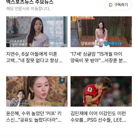
엑스포츠뉴스 주요뉴스
다음 My뉴스
구독하기
게 싸우나' 생각하셨을 거다. 잔소리를 너무 한다. 티키타카 하
해당 언론사로 이동합니다.
는 모습을 보고 광고가 들어왔다"고 밝혔다.
민호는 "본의 아니게 구라, 석훈과 같은 인천 출신"이라며 "인
천 출신의 특징인데 인천 부심이 있다"고 말했다. 이석훈은 "이
지연수, 6살 아들에게 이혼
'17세' 싱글맘 "15개월 아이
상하게 인천 산다고 하면 그 순간 하나가 된다"고 동의했다.
고백…"네 잘못 없다고 항상
양육비 못 받아"…서장훈 분
말해" (연수롭다)
노 (물어보살)
키는 '민호와 어쩔 수 없이 친구가 됐다'고 밝혔다. 키는 "매일
민호한테도 얘기한다. 밖에서 만났으면 평생 모르고 살았을 것
이다. 표준 계약서가 엮어 준 인연이다. 10년쯤 지나니 '세상에
이런 친구도 있구나' 이해하게 됐다"고 말했다.
윤은혜, 수위 높았던 '커프' 키
김민재에 이어 이강인도 이런
스신..."공유도 놀랐다더라"
수모를…PSG 선수들, LEE
(아근진)[전일야화]
빼고 전원 월드컵 32강 진출