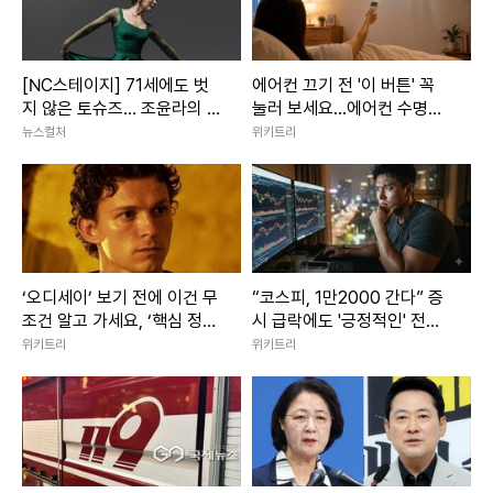
[NC스테이지] 71세에도 벗
에어컨 끄기 전 '이 버튼' 꼭
지 않은 토슈즈… 조윤라의 시
눌러 보세요...에어컨 수명이
간은 아직 현재형
늘어납니다
뉴스컬처
위키트리
‘오디세이’ 보기 전에 이건 무
“코스피, 1만2000 간다” 증
조건 알고 가세요, ‘핵심 정보’
시 급락에도 '긍정적인' 전망
7가지 (+오디세이 쿠키 유무
나온 이유
위키트리
위키트리
는?)