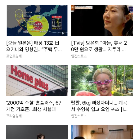
[오늘 일본은] 태풍 13호 日
[TVis] 방은희 “아들, 美서 2
오키나와 영향권…“주택 무너
0만 원으로 생활… 자투리 고
질 강풍” 최대 200㎜ 폭우
기 먹는다고” 눈물 (특종세
포인트경제
일간스포츠
상)
'2000억 수혈' 홈플러스, 67
랄랄, 6kg 빠졌다더니… 계곡
개점 가오픈…회생 시험대
서 수영복 입고 요염 포즈 [IS
하이컷]
프라임경제
일간스포츠