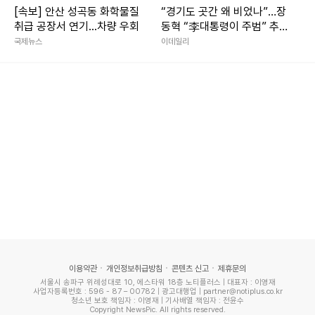
[속보] 안산 성곡동 화학물질
“경기도 곳간 왜 비었나”…장
취급 공장서 연기...차량 우회
동혁 “李대통령이 주범” 추미
애 “낡은 세제 탓”
국제뉴스
이데일리
이용약관
개인정보취급방침
콘텐츠 신고
제휴문의
서울시 송파구 위례성대로 10, 에스타워 18층 노티플러스 | 대표자 : 이영재
사업자등록번호 : 596 - 87 – 00782 | 광고대행업 | partner@notiplus.co.kr
청소년 보호 책임자 : 이영재 | 기사배열 책임자 : 전윤수
Copyright NewsPic. All rights reserved.