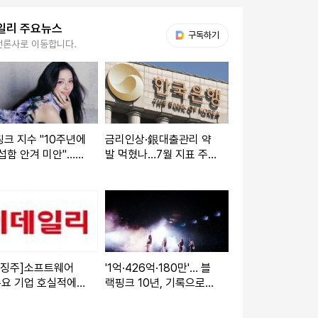
일리 주요뉴스
다음 My뉴스
구독하기
언론사로 이동합니다.
크 지수 "10주년에
금리인상·銀대출관리 약
섭함 안겨 미안"…
발 먹혔나…7월 지표 주
에 사과
목[한은 미리보기]
특징주]소프트웨어
'1억·426억·180만'… 블
주요 기업 호실적에
랙핑크 10년, 기록으로
일제히 강세
증명하다