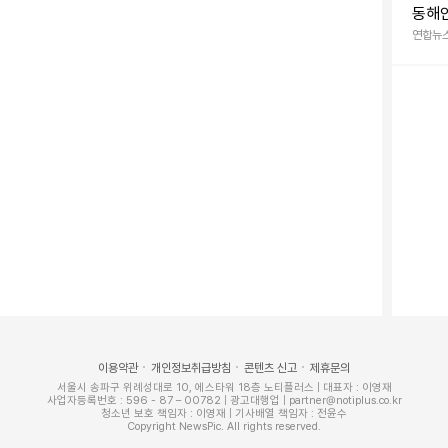
동해안
은 '폭
연합뉴
흘간 독일 프랑크푸르트에서 진행된 세계 최대 규모의 제
를 마련해 참가했다. R&D 및 생산 역량을 알리는 브랜
 임상시험수탁기관(CRO), 위탁생산(CMO), 물류, 구
적을 뒀다.
 600여명의 관계자들과 미팅을 진행하면서 원부자재 공
, CMO 등에 대한 협업을 논의했다. 특히, 폴란드, 세르
지 원부자재 및 CMO 협력망 다변화에 힘쓰며 제조원가
력에 힘입어, 현장에서 신규 패키징 기업과 계약에 합의
이용약관
개인정보취급방침
콘텐츠 신고
제휴문의
00명이 넘는 파트너와 업계 관계자들이 방문해 회사의
서울시 송파구 위례성대로 10, 에스타워 18층 노티플러스 | 대표자 : 이영재
사업자등록번호 : 596 - 87 – 00782 | 광고대행업 | partner@notiplus.co.kr
청소년 보호 책임자 : 이영재 | 기사배열 책임자 : 전윤수
은 관심도를 나타냈다. 개막 첫날 셀트리온 부스에서
Copyright NewsPic. All rights reserved.