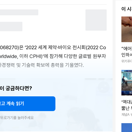
이 
270)은 ‘2022 세계 제약·바이오 전시회(2022 Co
“에어
인하
nts Worldwide, 이하 CPHI)’에 참가해 다양한 글로벌 원부자
화재
위키푸
가경쟁력 및 기술력 확보에 총력을 기울였다.
이 궁금하다면?
‘역대
보고 계속 읽기
뿔난
채널A 
우 뒤로가기를 눌러주세요