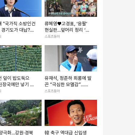
애 "국가직 소방인건
류혜영♥고경표, ‘응팔’
왜 경기도가 대납?…1
현실판…앞머리 정리 ‘심
어"
쿵’→최고 7.8% (나혼
리
스포츠동아
산)
던 잎이 밥도둑으
유재석, 정준하 희롱에 발
된장국에만 넣기 아
끈 “극심한 모멸감”…소
'이 나물'
송 선언 (놀뭐)
리
스포츠동아
 양극화…강원·경북
韓 축구 역대급 신입생