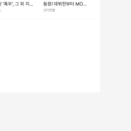
 '폭우', 그 외 지역
등장! 데뷔전부터 MOM
염'
→현지 호평 일색…“승리
스
인터풋볼
만큼이나 가장 많은 관심
을 받은 선수는 이한범”