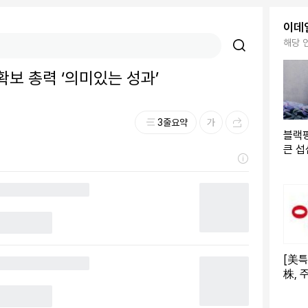
이데
해당 
확보 총력 ‘의미있는 성과’
3줄요약
블랙핑
큰 섭
팬들
[美
株, 
주가 