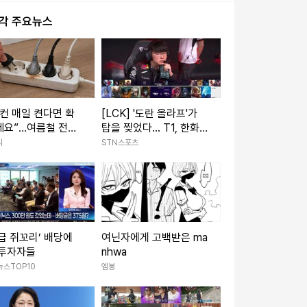
시각 주요뉴스
컨 매일 켠다면 확
[LCK] '도란 올라프'가
세요”…여름철 전기
탑을 찢었다... T1, 한화생
 줄이는 점검법
명 압도하고 1세트 선취
디
STN스포츠
급 쥐꼬리’ 배당에
여닌자에게 고백받은 ma
 투자자들
nhwa
뉴스TOP10
엠봉