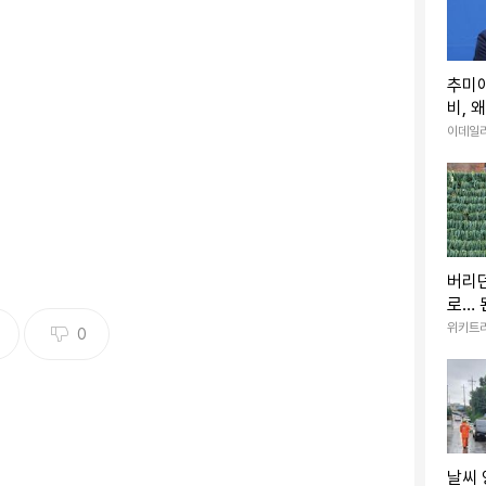
추미
비, 
조 넘
이데일
버리
로… 
까운 
위키트
0
크푸르트에서 열리는 ‘2022 세계 제약·바이오 전시회(2022 Conv
rldwide)’에 참석해 다양한 제약·바이오 업체와 글로벌 파트너링을 활발히 진행
. (제공=셀트리온)
날씨