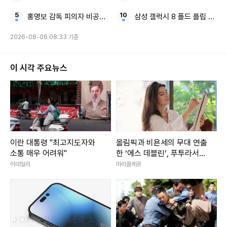
홍명보 감독 피의자 비공개 소환 조사
삼성 갤럭시 8 폴드 플립 배터
2026-08-06 08:33 기준
이 시각 주요뉴스
이란 대통령 "최고지도자와
올림픽과 비욘세의 무대 연출
소통 매우 어려워"
한 ‘에스 데블린’, 푸투라서울
에서 첫 한국 전시 개최
이데일리
마리끌레르