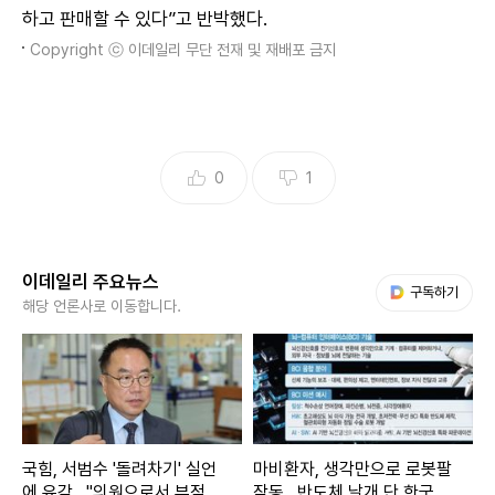
하고 판매할 수 있다”고 반박했다.
Copyright ⓒ 이데일리 무단 전재 및 재배포 금지
0
1
이데일리 주요뉴스
다음 My뉴스
구독하기
해당 언론사로 이동합니다.
국힘, 서범수 '돌려차기' 실언
마비환자, 생각만으로 로봇팔
에 유감…"의원으로서 부적
작동…반도체 날개 단 한국, B