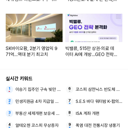
절"
CI 속도전
SK바이오팜, 2분기 영업익 9
빅밸류, 515만 상권·의료 데
71억…역대 분기 최고치
이터 AI에 개방…GEO 전략
본격화
실시간 키워드
이승기 집주인 구속 빚만 73억
코스피 삼전닉스 반도체 훈풍
민생지원금 4차 지급일 확정 1인당 50만 원
S.E.S 바다 워터밤 K-팝의 어
부동산 세제개편 보유세 거래절벽
ISA 계좌 개편
알테오젠 코스피 무상증자
폭염 대전 전통시장 냉풍기