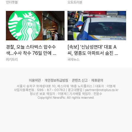
삭제! "베르나베우에서 야유
에 숨겨진 '5가지' 계산
인터풋볼
오토트리뷴
받은 뒤에도 똑같이 행동했
어"
경찰, 오늘 스타벅스 압수수
[속보] '신남성연대' 대표 A
색…수사 착수 76일 만에 압
씨, 영종도 아파트서 숨진 채
수수색한 ‘진짜 이유’
발견
위키트리
국제뉴스
이용약관
개인정보취급방침
콘텐츠 신고
제휴문의
서울시 송파구 위례성대로 10, 에스타워 18층 노티플러스 | 대표자 : 이영재
사업자등록번호 : 596 - 87 – 00782 | 광고대행업 | partner@notiplus.co.kr
청소년 보호 책임자 : 이영재 | 기사배열 책임자 : 전윤수
Copyright NewsPic. All rights reserved.