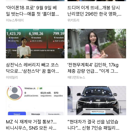
‘아이폰18 프로’ 9월 9일 베
드디어 이게 뜨네…개봉 당시
일 벗는다···애플 첫 ‘폴더블’
난리였던 296만 한국 영화,
출격 전망
디즈니+ 출격
이뉴스투데이
위키트리
삼전닉스 레버리지 빼고 코스
'전현무계획4' 김민하, 17kg
닥으로…‘삼천스닥’ 꿈 돌아오
체중 감량 언급… "이게 그럴
나
일인가 싶었다" 쿨한 반응
이데일리
메디먼트뉴스
MZ 식 재계약 거절 통보?...
“현대차가 결국 선을 넘었습
비니시우스, SNS 모든 사진
니다”... 신형 7인승 패밀리카