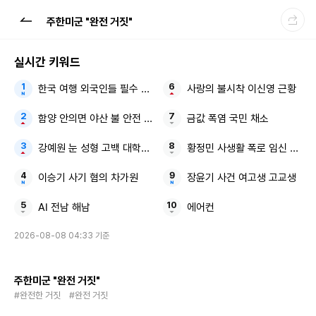
주한미군 "완전 거짓"
실시간 키워드
한국 여행 외국인들 필수 구매템
사랑의 불시착 이신영 근황
함양 안의면 야산 불 안전 안내문자
금값 폭염 국민 채소
강예원 눈 성형 고백 대학생 비주얼
황정민 사생활 폭로 임신 축하 
이승기 사기 혐의 차가원
장윤기 사건 여고생 고교생
AI 전남 해남
에어컨
2026-08-08 04:33 기준
주한미군 "완전 거짓"
#완전한 거짓
#완전 거짓