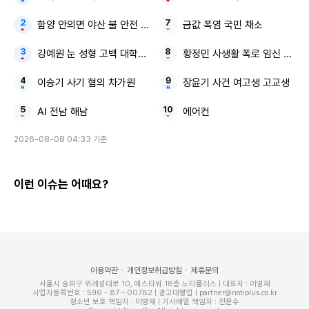
함양 안의면 야산 불 안전 안내문자
금값 폭염 국민 채소
강예원 눈 성형 고백 대학생 비주얼
황정민 사생활 폭로 임신 축하 
이승기 사기 혐의 차가원
장윤기 사건 여고생 고교생
AI 전남 해남
에어컨
2026-08-08 04:33 기준
이런 이슈는 어때요?
이용약관
개인정보취급방침
제휴문의
서울시 송파구 위례성대로 10, 에스타워 18층 노티플러스 | 대표자 : 이영재
사업자등록번호 : 596 - 87 – 00782 | 광고대행업 | partner@notiplus.co.kr
청소년 보호 책임자 : 이영재 | 기사배열 책임자 : 전윤수